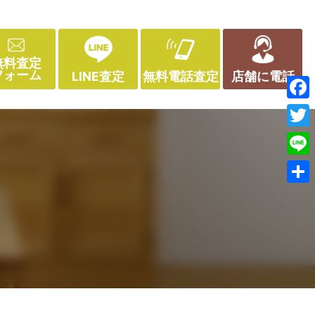
無料査定
フォーム
LINE査定
無料電話査定
店舗に電話
Face
Twitt
Line
共
有